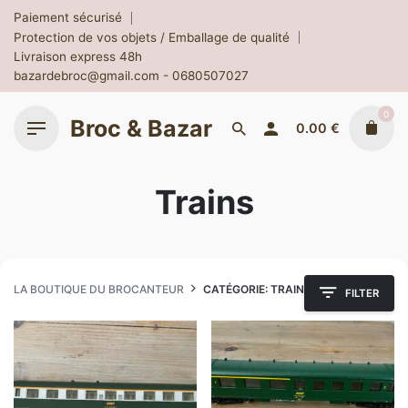
Skip
Paiement sécurisé
to
Protection de vos objets / Emballage de qualité
content
Livraison express 48h
bazardebroc@gmail.com - 0680507027
0
Broc & Bazar
0.00
€
Trains
LA BOUTIQUE DU BROCANTEUR
CATÉGORIE: TRAINS
FILTER