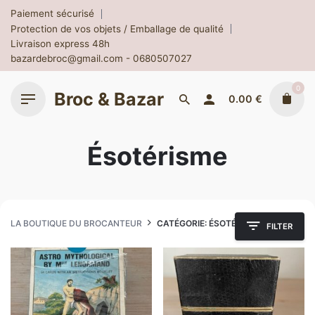
Skip
Paiement sécurisé
to
Protection de vos objets / Emballage de qualité
content
Livraison express 48h
bazardebroc@gmail.com - 0680507027
0
Broc & Bazar
0.00
€
Ésotérisme
LA BOUTIQUE DU BROCANTEUR
CATÉGORIE: ÉSOTÉRISME
FILTER