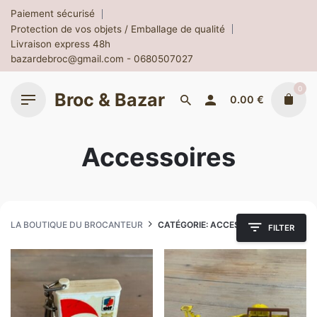
Skip
Paiement sécurisé
to
Protection de vos objets / Emballage de qualité
content
Livraison express 48h
bazardebroc@gmail.com - 0680507027
0
Broc & Bazar
0.00
€
Accessoires
LA BOUTIQUE DU BROCANTEUR
CATÉGORIE: ACCESSOIRES
FILTER