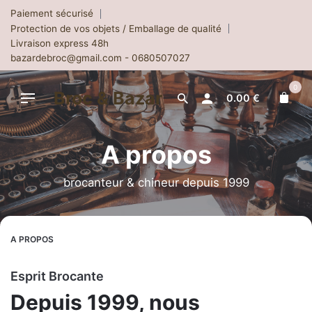
Skip
Paiement sécurisé
to
Protection de vos objets / Emballage de qualité
content
Livraison express 48h
bazardebroc@gmail.com - 0680507027
0
Broc & Bazar
0.00
€
A propos
brocanteur & chineur depuis 1999
A PROPOS
Esprit Brocante
Depuis 1999, nous