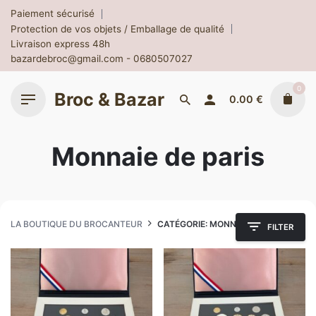
Skip
Paiement sécurisé
to
Protection de vos objets / Emballage de qualité
content
Livraison express 48h
bazardebroc@gmail.com - 0680507027
0
Broc & Bazar
0.00
€
Monnaie de paris
LA BOUTIQUE DU BROCANTEUR
CATÉGORIE: MONNAIE DE PARIS
FILTER