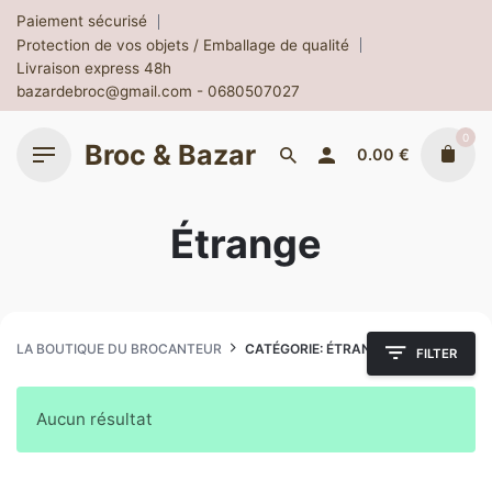
Skip
Paiement sécurisé
to
Protection de vos objets / Emballage de qualité
content
Livraison express 48h
bazardebroc@gmail.com - 0680507027
0
Broc & Bazar
0.00
€
Étrange
LA BOUTIQUE DU BROCANTEUR
CATÉGORIE: ÉTRANGE
FILTER
Aucun résultat