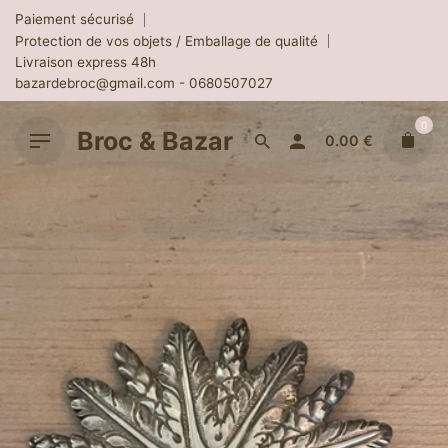
Skip
Paiement sécurisé
to
Protection de vos objets / Emballage de qualité
content
Livraison express 48h
bazardebroc@gmail.com - 0680507027
0
Broc & Bazar
0.00
€