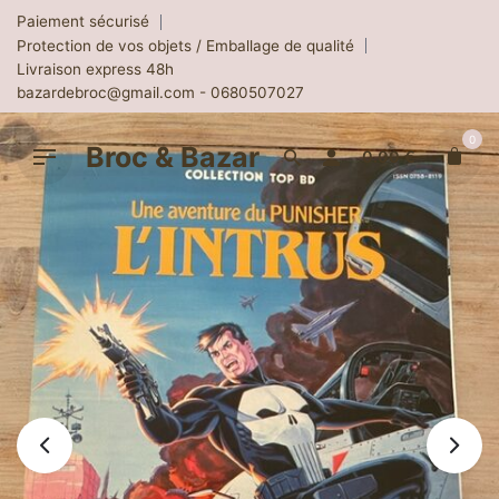
Skip
Paiement sécurisé
to
Protection de vos objets / Emballage de qualité
content
Livraison express 48h
bazardebroc@gmail.com - 0680507027
0
Broc & Bazar
0.00
€