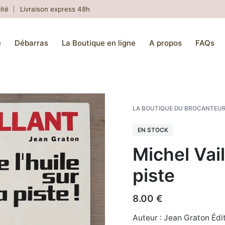
ité
Livraison express 48h
e
Débarras
La Boutique en ligne
A propos
FAQs
LA BOUTIQUE DU BROCANTEU
EN STOCK
Michel Vail
piste
8.00
€
Auteur : Jean Graton Édit