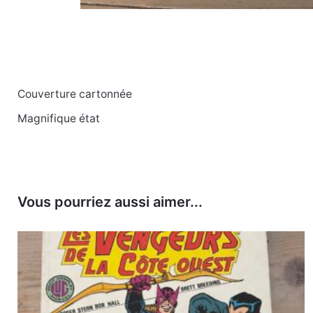
Couverture cartonnée
Poids
1.691 kg
Magnifique état
Dimensions
24.8 × 17.5 ×
Vous pourriez aussi aimer...