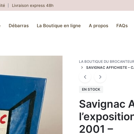
ité
Livraison express 48h
e
Débarras
La Boutique en ligne
A propos
FAQs
LA BOUTIQUE DU BROCANTEU
SAVIGNAC AFFICHISTE – C
EN STOCK
Savignac A
l’expositio
2001 –