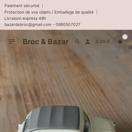
Skip
Paiement sécurisé
to
Protection de vos objets / Emballage de qualité
content
Livraison express 48h
bazardebroc@gmail.com - 0680507027
0
Broc & Bazar
0.00
€