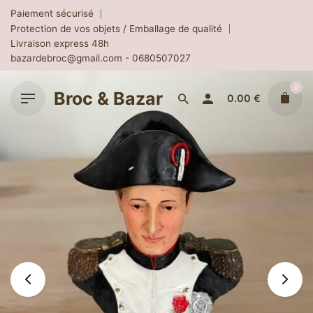
Skip
Paiement sécurisé
to
Protection de vos objets / Emballage de qualité
content
Livraison express 48h
bazardebroc@gmail.com - 0680507027
0
Broc & Bazar
0.00
€