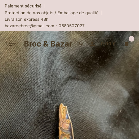
Skip
Paiement sécurisé
to
Protection de vos objets / Emballage de qualité
content
Livraison express 48h
bazardebroc@gmail.com - 0680507027
0
Broc & Bazar
0.00
€