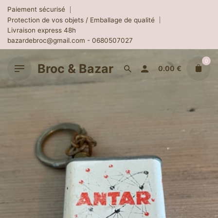
Skip
Paiement sécurisé
to
Protection de vos objets / Emballage de qualité
content
Livraison express 48h
bazardebroc@gmail.com - 0680507027
0
Broc & Bazar
0.00
€