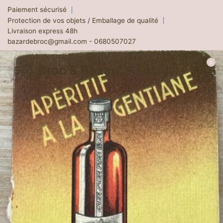
Skip
Paiement sécurisé
to
Protection de vos objets / Emballage de qualité
content
Livraison express 48h
bazardebroc@gmail.com - 0680507027
0
Broc & Bazar
0.00
€