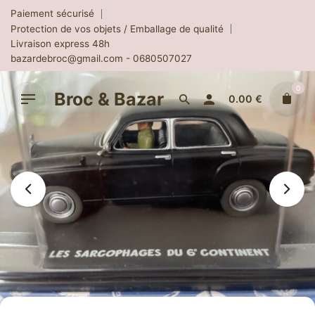
Skip
Paiement sécurisé
to
Protection de vos objets / Emballage de qualité
content
Livraison express 48h
bazardebroc@gmail.com - 0680507027
0
Broc & Bazar
0.00
€