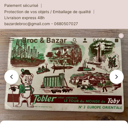
Skip
Paiement sécurisé
to
Protection de vos objets / Emballage de qualité
content
Livraison express 48h
bazardebroc@gmail.com - 0680507027
0
Broc & Bazar
0.00
€