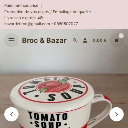
Skip
Paiement sécurisé
to
Protection de vos objets / Emballage de qualité
content
Livraison express 48h
bazardebroc@gmail.com - 0680507027
0
Broc & Bazar
0.00
€