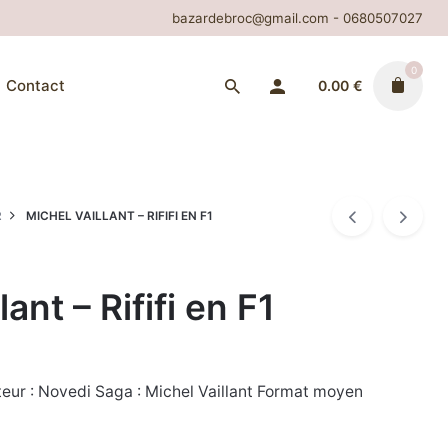
bazardebroc@gmail.com - 0680507027
0
Contact
0.00
€
R
MICHEL VAILLANT – RIFIFI EN F1
ant – Rififi en F1
teur : Novedi Saga : Michel Vaillant Format moyen