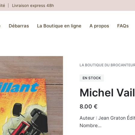
ité
Livraison express 48h
e
Débarras
La Boutique en ligne
A propos
FAQs
LA BOUTIQUE DU BROCANTEU
EN STOCK
Michel Vaill
8.00
€
Auteur : Jean Graton Édi
Nombre…