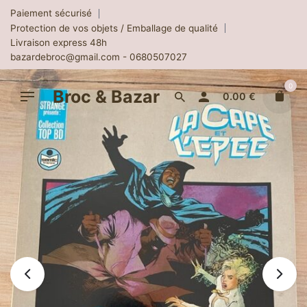
Skip
Paiement sécurisé
to
Protection de vos objets / Emballage de qualité
content
Livraison express 48h
bazardebroc@gmail.com - 0680507027
0
Broc & Bazar
0.00
€