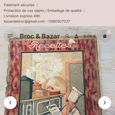
Skip
Paiement sécurisé
to
Protection de vos objets / Emballage de qualité
content
Livraison express 48h
bazardebroc@gmail.com - 0680507027
0
Broc & Bazar
0.00
€