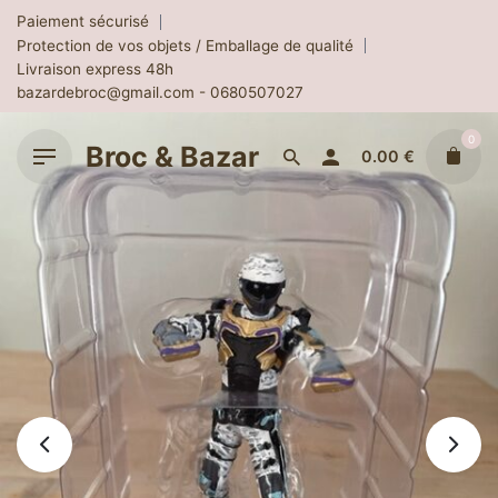
Skip
Paiement sécurisé
to
Protection de vos objets / Emballage de qualité
content
Livraison express 48h
bazardebroc@gmail.com - 0680507027
0
Broc & Bazar
0.00
€