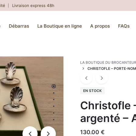
ité
Livraison express 48h
e
Débarras
La Boutique en ligne
A propos
FAQs
LA BOUTIQUE DU BROCANTEU
CHRISTOFLE – PORTE-NOMS
EN STOCK
Christofle
argenté – 
130.00
€