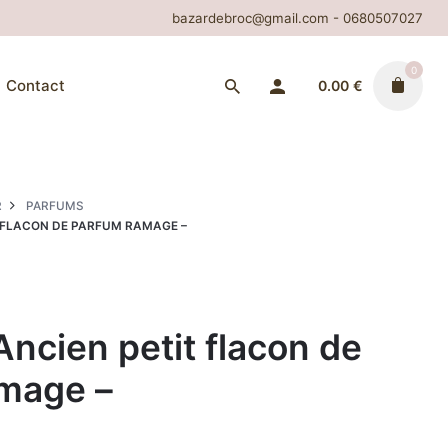
bazardebroc@gmail.com - 0680507027
0
Contact
0.00
€
R
PARFUMS
T FLACON DE PARFUM RAMAGE –
Ancien petit flacon de
mage –