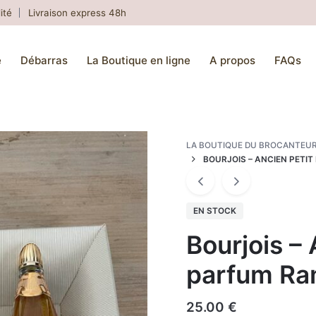
ité
Livraison express 48h
e
Débarras
La Boutique en ligne
A propos
FAQs
LA BOUTIQUE DU BROCANTEU
BOURJOIS – ANCIEN PETI
EN STOCK
Bourjois – 
parfum Ra
25.00
€