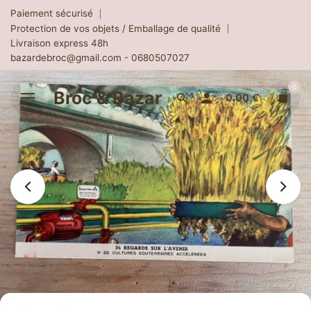
Skip
Paiement sécurisé
to
Protection de vos objets / Emballage de qualité
content
Livraison express 48h
bazardebroc@gmail.com - 0680507027
0
Broc & Bazar
0.00
€