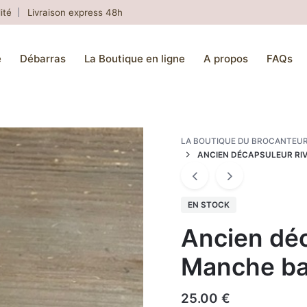
ité
Livraison express 48h
e
Débarras
La Boutique en ligne
A propos
FAQs
LA BOUTIQUE DU BROCANTEU
ANCIEN DÉCAPSULEUR RIV
EN STOCK
Ancien déc
Manche ba
25.00
€